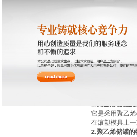
无锡振宇冶化设备有限公司
地 址 ：无锡市新吴区鸿祥路15号
电 话：0510-85380082 85385982 85380768
传 真：0510-85380768
销售热线：13506188262（顾先生）
邮 编：214135
网址：www.fangfuchuguan.com
PE储罐 是采用
原料，在滚塑模
聚乙烯储罐
英文翻译：Polye
1.聚乙烯储罐
它是采用聚乙烯(
在滚塑模具上一
2.聚乙烯储罐